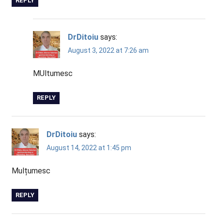
REPLY
DrDitoiu
says:
August 3, 2022 at 7:26 am
MUltumesc
REPLY
DrDitoiu
says:
August 14, 2022 at 1:45 pm
Mulțumesc
REPLY