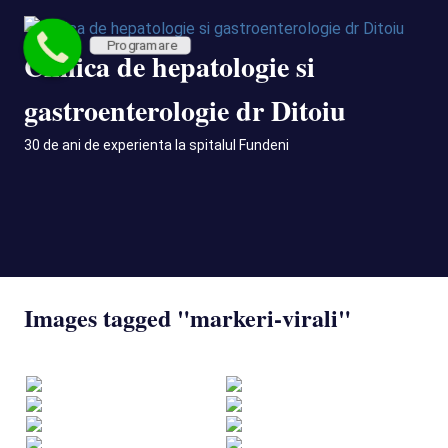
Skip
to
Programare
Clinica de hepatologie si
content
gastroenterologie dr Ditoiu
30 de ani de experienta la spitalul Fundeni
MENU
Images tagged "markeri-virali"