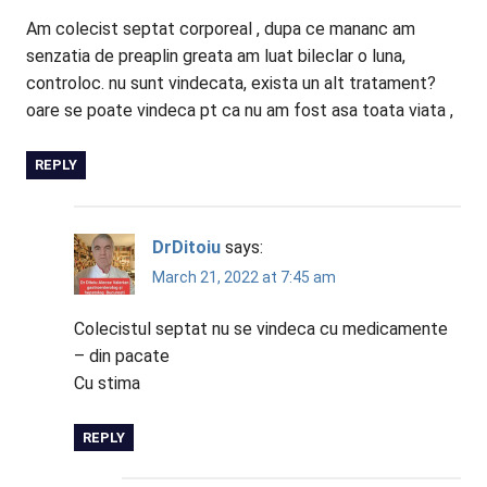
Am colecist septat corporeal , dupa ce mananc am
senzatia de preaplin greata am luat bileclar o luna,
controloc. nu sunt vindecata, exista un alt tratament?
oare se poate vindeca pt ca nu am fost asa toata viata ,
REPLY
DrDitoiu
says:
March 21, 2022 at 7:45 am
Colecistul septat nu se vindeca cu medicamente
– din pacate
Cu stima
REPLY