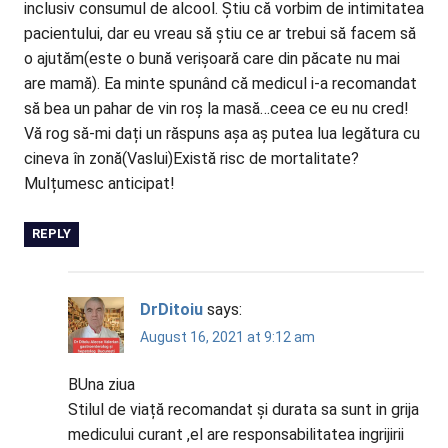
inclusiv consumul de alcool. Știu că vorbim de intimitatea
pacientului, dar eu vreau să știu ce ar trebui să facem să
o ajutăm(este o bună verișoară care din păcate nu mai
are mamă). Ea minte spunând că medicul i-a recomandat
să bea un pahar de vin roș la masă…ceea ce eu nu cred!
Vă rog să-mi dați un răspuns așa aș putea lua legătura cu
cineva în zonă(Vaslui)Există risc de mortalitate?
Mulțumesc anticipat!
REPLY
DrDitoiu
says:
August 16, 2021 at 9:12 am
BUna ziua
Stilul de viață recomandat și durata sa sunt in grija
medicului curant ,el are responsabilitatea ingrijirii