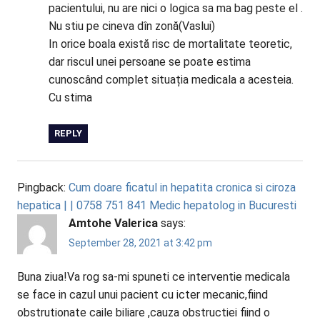
pacientului, nu are nici o logica sa ma bag peste el .
Nu stiu pe cineva dîn zonă(Vaslui)
In orice boala există risc de mortalitate teoretic,
dar riscul unei persoane se poate estima
cunoscând complet situația medicala a acesteia.
Cu stima
REPLY
Pingback:
Cum doare ficatul in hepatita cronica si ciroza
hepatica | | 0758 751 841 Medic hepatolog in Bucuresti
Amtohe Valerica
says:
September 28, 2021 at 3:42 pm
Buna ziua!Va rog sa-mi spuneti ce interventie medicala
se face in cazul unui pacient cu icter mecanic,fiind
obstrutionate caile biliare ,cauza obstructiei fiind o