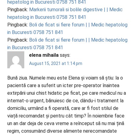
hepatolog in Bucuresti 0758 751 841
Pingback:
Markerii tumorali si bolile digestive | | Medic
hepatolog in Bucuresti 0758 751 841
Pingback:
Boli de ficat si fiere forum | | Medic hepatolog
in Bucuresti 0758 751 841
Pingback:
Boli de ficat si fiere forum | | Medic hepatolog
in Bucuresti 0758 751 841
elena mihaila
says:
August 15, 2021 at 1:14 pm
Bună ziua. Numele meu este Elena și voiam să știu: la o
pacientă care a suferit un icter pre-operator înaintea
extirpării unui chist hidatic pe ficat, pe care medicul nu a
internat-o urgent, bănuiesc de ce, dându-i tratament la
domiciliu, urmând a fi operată, care ar fi fost stilul de
viață recomandat și pentru cât timp? În noiembrie face
un an dar deja de ceva vreme a reînceput să nu mai țină
regim, consumând diverse alimente nerecomandate