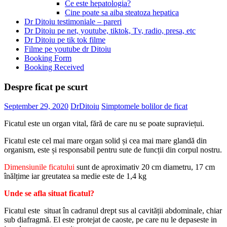
Ce este hepatologia?
Cine poate sa aiba steatoza hepatica
Dr Ditoiu testimoniale – pareri
Dr Ditoiu pe net, youtube, tiktok, Tv, radio, presa, etc
Dr Ditoiu pe tik tok filme
Filme pe youtube dr Ditoiu
Booking Form
Booking Received
Despre ficat pe scurt
September 29, 2020
DrDitoiu
Simptomele bolilor de ficat
Ficatul este un organ vital, fără de care nu se poate supraviețui.
Ficatul este cel mai mare organ solid și cea mai mare glandă din
organism, este și responsabil pentru sute de funcții din corpul nostru.
Dimensiunile ficatului
sunt de aproximativ 20 cm diametru, 17 cm
înălțime iar greutatea sa medie este de 1,4 kg
Unde se afla situat ficatul?
Ficatul este situat în cadranul drept sus al cavității abdominale, chiar
sub diafragmă. El este protejat de caoste, pe care nu le depaseste in