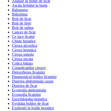
Analize in bolile de ficat
Ascita lichidul in burta
Balonarea
Bilirubina
Boli de ficat
Boli de fiere
Boli de splina
Cancer de ficat
Ce face ficatul
Chiste hepatice
Ciroza alcoolica
Ciroza hepatica
Ciroza umeda
Ciroza uscata
Colica biliara
Complicatiilor cirozei
Detoxifierea ficatului
Diagnosticul bolilor ficatului
Durerea abdominala cauze
Durerea de ficat
Ecografia abdominala
Ecografia ficatului
Encefalopatia hepatica
Evolutia bolilor de ficat
Explorari in bolile hepatice