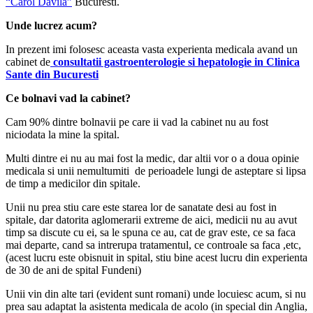
“Carol Davila”
Bucuresti.
Unde lucrez acum?
In prezent imi folosesc aceasta vasta experienta medicala avand un
cabinet de
consultatii gastroenterologie si hepatologie in Clinica
Sante din Bucuresti
Ce bolnavi vad la cabinet?
Cam 90% dintre bolnavii pe care ii vad la cabinet nu au fost
niciodata la mine la spital.
Multi dintre ei nu au mai fost la medic, dar altii vor o a doua opinie
medicala si unii nemultumiti de perioadele lungi de asteptare si lipsa
de timp a medicilor din spitale.
Unii nu prea stiu care este starea lor de sanatate desi au fost in
spitale, dar datorita aglomerarii extreme de aici, medicii nu au avut
timp sa discute cu ei, sa le spuna ce au, cat de grav este, ce sa faca
mai departe, cand sa intrerupa tratamentul, ce controale sa faca ,etc,
(acest lucru este obisnuit in spital, stiu bine acest lucru din experienta
de 30 de ani de spital Fundeni)
Unii vin din alte tari (evident sunt romani) unde locuiesc acum, si nu
prea sau adaptat la asistenta medicala de acolo (in special din Anglia,