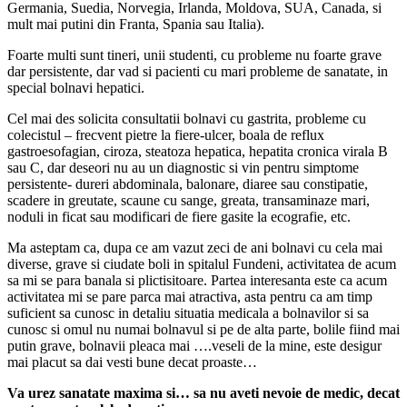
Germania, Suedia, Norvegia, Irlanda, Moldova, SUA, Canada, si
mult mai putini din Franta, Spania sau Italia).
Foarte multi sunt tineri, unii studenti, cu probleme nu foarte grave
dar persistente, dar vad si pacienti cu mari probleme de sanatate, in
special bolnavi hepatici.
Cel mai des solicita consultatii bolnavi cu gastrita, probleme cu
colecistul – frecvent pietre la fiere-ulcer, boala de reflux
gastroesofagian, ciroza, steatoza hepatica, hepatita cronica virala B
sau C, dar deseori nu au un diagnostic si vin pentru simptome
persistente- dureri abdominala, balonare, diaree sau constipatie,
scadere in greutate, scaune cu sange, greata, transaminaze mari,
noduli in ficat sau modificari de fiere gasite la ecografie, etc.
Ma asteptam ca, dupa ce am vazut zeci de ani bolnavi cu cela mai
diverse, grave si ciudate boli in spitalul Fundeni, activitatea de acum
sa mi se para banala si plictisitoare. Partea interesanta este ca acum
activitatea mi se pare parca mai atractiva, asta pentru ca am timp
suficient sa cunosc in detaliu situatia medicala a bolnavilor si sa
cunosc si omul nu numai bolnavul si pe de alta parte, bolile fiind mai
putin grave, bolnavii pleaca mai ….veseli de la mine, este desigur
mai placut sa dai vesti bune decat proaste…
Va urez sanatate maxima si… sa nu aveti nevoie de medic, decat