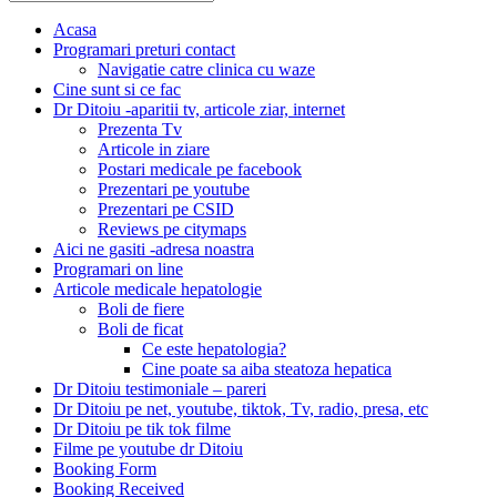
Search
for:
Acasa
Programari preturi contact
Navigatie catre clinica cu waze
Cine sunt si ce fac
Dr Ditoiu -aparitii tv, articole ziar, internet
Prezenta Tv
Articole in ziare
Postari medicale pe facebook
Prezentari pe youtube
Prezentari pe CSID
Reviews pe citymaps
Aici ne gasiti -adresa noastra
Programari on line
Articole medicale hepatologie
Boli de fiere
Boli de ficat
Ce este hepatologia?
Cine poate sa aiba steatoza hepatica
Dr Ditoiu testimoniale – pareri
Dr Ditoiu pe net, youtube, tiktok, Tv, radio, presa, etc
Dr Ditoiu pe tik tok filme
Filme pe youtube dr Ditoiu
Booking Form
Booking Received