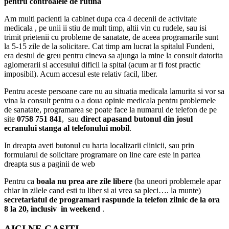
pentru controalele de rutina
Am multi pacienti la cabinet dupa cca 4 decenii de activitate
medicala , pe unii ii stiu de mult timp, altii vin cu rudele, sau isi
trimit prietenii cu probleme de sanatate, de aceea programarile sunt
la 5-15 zile de la solicitare. Cat timp am lucrat la spitalul Fundeni,
era destul de greu pentru cineva sa ajunga la mine la consult datorita
aglomerarii si accesului dificil la spital (acum ar fi fost practic
imposibil). Acum accesul este relativ facil, liber.
Pentru aceste persoane care nu au situatia medicala lamurita si vor sa
vina la consult pentru o a doua opinie medicala pentru problemele
de sanatate, programarea se poate face la numarul de telefon de pe
site
0758 751 841
, sau
direct apasand butonul din josul
ecranului stanga al telefonului mobil
.
In dreapta aveti butonul cu harta localizarii clinicii, sau prin
formularul de solicitare programare on line care este in partea
dreapta sus a paginii de web
Pentru ca
boala nu prea are zile libere
(ba uneori problemele apar
chiar in zilele cand esti tu liber si ai vrea sa pleci…. la munte)
secretariatul de programari raspunde la telefon zilnic de la ora
8 la 20, inclusiv in weekend
.
AICI NE GASITI