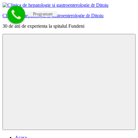
Skip
to
Programare
Clinica de hepatologie si gastroenterologie dr Ditoiu
content
30 de ani de experienta la spitalul Fundeni
Menu
Acasa