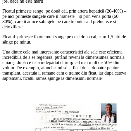
jos, daca nu este marit
Ficatul primeste sange pe două căi, prin artera hepatică (20-40%) –
pe aici primeste sangele care il hraneste – și prin vena portă (60-
80%)- care ii aduce sabngele pe care trebuie sa il prelucreze si
detoxifieze
Ficatul primește foarte mult sange pe cele doua cai, cam 1,5 litri de
sânge pe minut.
Una dintre cele mai interesante caracteristici ale sale este eficiența
incredibilă de a se regenera, putând reveni la dimensiunea normală
chiar și după ce i s-a îndepărtat chirurgical mai mult de 50% din
volum. De exemplu, atunci cand se ia ficat de la donator pentur
transplant, acestuia ii ramane cam o treime din ficat, iar dupa cateva
saptamani, ficatul ramas ajunge la dimensiuni normale