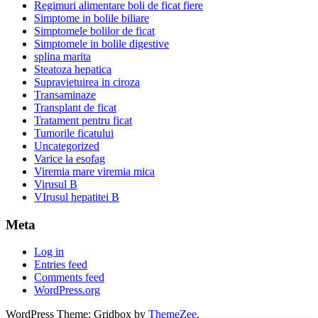
Regimuri alimentare boli de ficat fiere
Simptome in bolile biliare
Simptomele bolilor de ficat
Simptomele in bolile digestive
splina marita
Steatoza hepatica
Supravietuirea in ciroza
Transaminaze
Transplant de ficat
Tratament pentru ficat
Tumorile ficatului
Uncategorized
Varice la esofag
Viremia mare viremia mica
Virusul B
VIrusul hepatitei B
Meta
Log in
Entries feed
Comments feed
WordPress.org
WordPress Theme: Gridbox by
ThemeZee
.