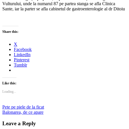
Vulturului, unde la numarul 87 pe partea stanga se afla Clinica
Sante, iar la parter se afla cabinetul de gastroenterologie al dr Ditoiu
Share this:
X
Facebook
LinkedIn
Pinterest
Tumblr
Like this:
Loading...
Post
Previous
Pete pe piele de la ficat
Post:
Next
Balonarea, de ce apare
navigation
Post:
Leave a Reply