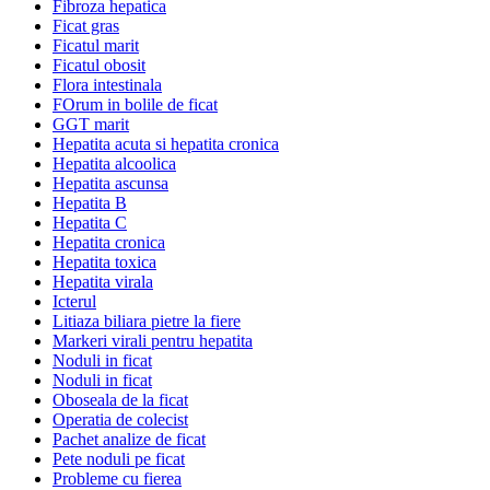
Fibroza hepatica
Ficat gras
Ficatul marit
Ficatul obosit
Flora intestinala
FOrum in bolile de ficat
GGT marit
Hepatita acuta si hepatita cronica
Hepatita alcoolica
Hepatita ascunsa
Hepatita B
Hepatita C
Hepatita cronica
Hepatita toxica
Hepatita virala
Icterul
Litiaza biliara pietre la fiere
Markeri virali pentru hepatita
Noduli in ficat
Noduli in ficat
Oboseala de la ficat
Operatia de colecist
Pachet analize de ficat
Pete noduli pe ficat
Probleme cu fierea