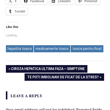
X
Facebook
LinkedIn
Pinterest
Tumblr
Like this:
Loading...
hepatita toxica
medicamente toxice
toxice pentru ficat
Post
PREVIOUS
CIROZA HEPATICA ULTIMA FAZA – SIMPTONE
POST:
NEXT
TE POTI IMBOLNAVI DE FICAT DE LA STRES?
navigation
POST:
LEAVE A REPLY
Your email address will not be published.
Required fields