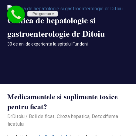
Skip
to
Programare
Clinica de hepatologie si
content
gastroenterologie dr Ditoiu
30 de ani de experienta la spitalul Fundeni
MENU
Medicamentele si suplimente toxice
pentru ficat?
January 12, 2022
DrDitoiu
Boli de ficat
,
Ciroza hepatica
,
Detoxifierea
ficatului