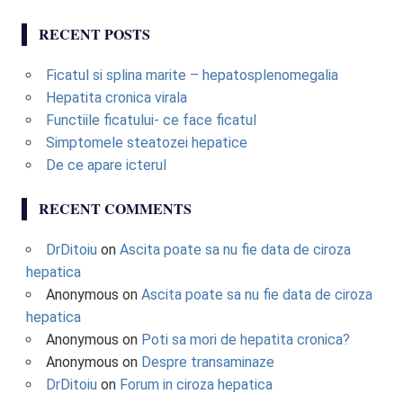
RECENT POSTS
Ficatul si splina marite – hepatosplenomegalia
Hepatita cronica virala
Functiile ficatului- ce face ficatul
Simptomele steatozei hepatice
De ce apare icterul
RECENT COMMENTS
DrDitoiu
on
Ascita poate sa nu fie data de ciroza
hepatica
Anonymous
on
Ascita poate sa nu fie data de ciroza
hepatica
Anonymous
on
Poti sa mori de hepatita cronica?
Anonymous
on
Despre transaminaze
DrDitoiu
on
Forum in ciroza hepatica