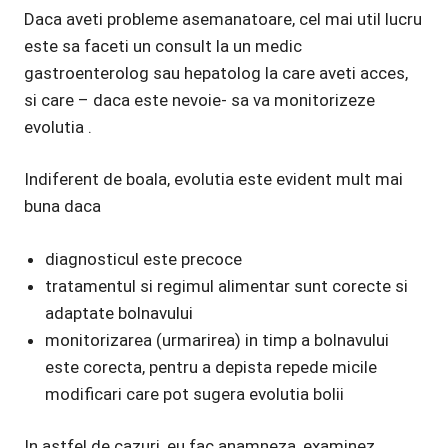
Daca aveti probleme asemanatoare, cel mai util lucru
este sa faceti un consult la un medic
gastroenterolog sau hepatolog la care aveti acces,
si care – daca este nevoie- sa va monitorizeze
evolutia .
Indiferent de boala, evolutia este evident mult mai
buna daca
diagnosticul este precoce
tratamentul si regimul alimentar sunt corecte si
adaptate bolnavului
monitorizarea (urmarirea) in timp a bolnavului
este corecta, pentru a depista repede micile
modificari care pot sugera evolutia bolii
In astfel de cazuri, eu fac anamneza, examinez