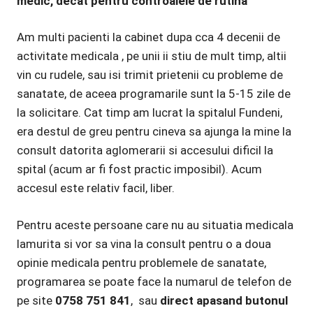
medic, decat pentru controalele de rutina
Am multi pacienti la cabinet dupa cca 4 decenii de
activitate medicala , pe unii ii stiu de mult timp, altii
vin cu rudele, sau isi trimit prietenii cu probleme de
sanatate, de aceea programarile sunt la 5-15 zile de
la solicitare. Cat timp am lucrat la spitalul Fundeni,
era destul de greu pentru cineva sa ajunga la mine la
consult datorita aglomerarii si accesului dificil la
spital (acum ar fi fost practic imposibil). Acum
accesul este relativ facil, liber.
Pentru aceste persoane care nu au situatia medicala
lamurita si vor sa vina la consult pentru o a doua
opinie medicala pentru problemele de sanatate,
programarea se poate face la numarul de telefon de
pe site
0758 751 841
, sau
direct apasand butonul