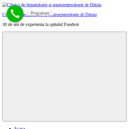
Skip
to
Programare
Clinica de hepatologie si gastroenterologie dr Ditoiu
content
30 de ani de experienta la spitalul Fundeni
Menu
Acasa