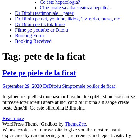
Ce este hepatologia?
Cine poate sa aiba steatoza hepatica
Dr Ditoiu testimoniale – pareri
Dr Ditoiu pe net, youtube, tiktok, Tv, radio, presa, etc
Dr Ditoiu pe tik tok filme
Filme pe youtube dr Ditoiu
Booking Form
Booking Received
Tag:
pete de la ficat
Pete pe piele de la ficat
September 29, 2020
DrDitoiu
Simptomele bolilor de ficat
Ingalbenirea pielii si mucoaselor Ingalbenirea pielii si mucoaselor se
numeste icter Icterul apare atunci cand bilirubina ain sange creste
peste 2mg/dl. Ce este bilirubina Bilirubina
Read more
WordPress Theme: Gridbox by
ThemeZee
.
We use cookies on our website to give you the most relevant
experience by remembering your preferences and repeat visits. By