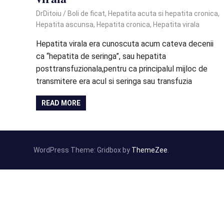
February 10, 2022
DrDitoiu
Boli de ficat
,
Hepatita acuta si hepatita cronica
,
Hepatita ascunsa
,
Hepatita cronica
,
Hepatita virala
Hepatita virala era cunoscuta acum cateva decenii
ca “hepatita de seringa”, sau hepatita
posttransfuzionala,pentru ca principalul mijloc de
transmitere era acul si seringa sau transfuzia
READ MORE
WordPress Theme: Gridbox by
ThemeZee
.