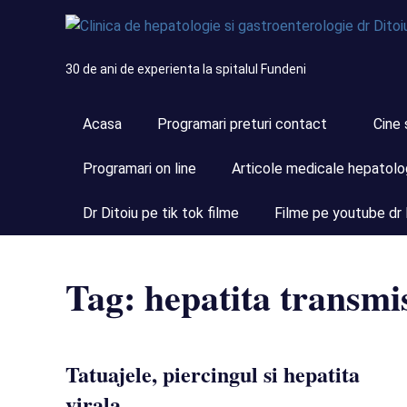
Skip
to
content
30 de ani de experienta la spitalul Fundeni
Acasa
Programari preturi contact
Cine 
Programari on line
Articole medicale hepatolo
Dr Ditoiu pe tik tok filme
Filme pe youtube dr 
Tag:
hepatita transmis
Tatuajele, piercingul si hepatita
virala