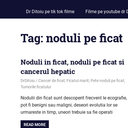
Dr Ditoiu pe tik tok filme
Filme pe youtube dr D
Tag:
noduli pe ficat
Noduli in ficat, noduli pe ficat si
cancerul hepatic
September 22, 2020
DrDitoiu
Cancer de ficat
,
Ficatul marit
,
Pete noduli pe ficat
,
Tumorile ficatului
Nodulii din ficat sunt descoperit frecvent le ecografie,
pot fi benigni sau maligni, deseori evolutia lor se
urmareste in timp, uneori trebuie sa fie operati
READ MORE