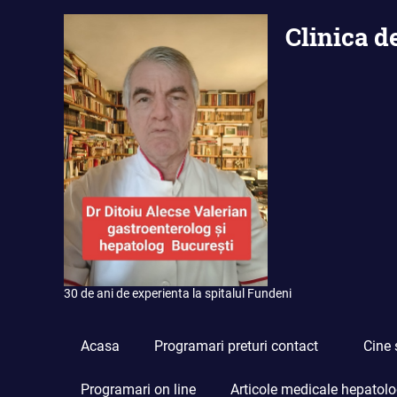
Skip
Clinica d
to
content
30 de ani de experienta la spitalul Fundeni
Acasa
Programari preturi contact
Cine 
Programari on line
Articole medicale hepatolo