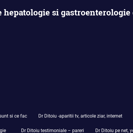
e hepatologie si gastroenterologie 
sunt si ce fac
Dr Ditoiu -aparitii tv, articole ziar, internet
gie
Dr Ditoiu testimoniale – pareri
Dr Ditoiu pe net, y