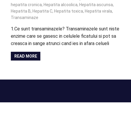
hepatita cronica
,
Hepatita alcoolica
,
Hepatita ascunsa
,
Hepatita B
,
Hepatita C
,
Hepatita toxica
,
Hepatita virala
,
Transaminaze
1.Ce sunt transaminazele? Transaminazele sunt niste
enzime care se gasesc in celulele ficatului si pot sa
creasca in sange atrunci cand ies in afara celueli
READ MORE