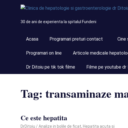
Skip
to
content
30 de ani de experienta la spitalul Fundeni
Acasa
Programari preturi contact
Cine 
Programari on line
Articole medicale hepatolo
Dr Ditoiu pe tik tok filme
Filme pe youtube dr 
Tag:
transaminaze ma
Ce este hepatita
January 22, 2021
DrDitoiu
Analize in bolile de ficat
,
Hepatita acuta si