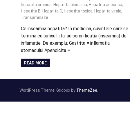
hepatita cronica
,
Hepatita alcoolica
,
Hepatita ascunsa
,
Hepatita B
,
Hepatita C
,
Hepatita toxica
,
Hepatita virala
,
Transaminaze
Ce inseamna hepatita? In medicina, cuvintele care se
termina cu sufixul -ita, au semnificatia (inseamna) de
inflamatie. De exemplu: Gastrita = inflamatia
stomacului Apendicita =
READ MORE
WordPress Theme: Gridbox by
ThemeZee
.