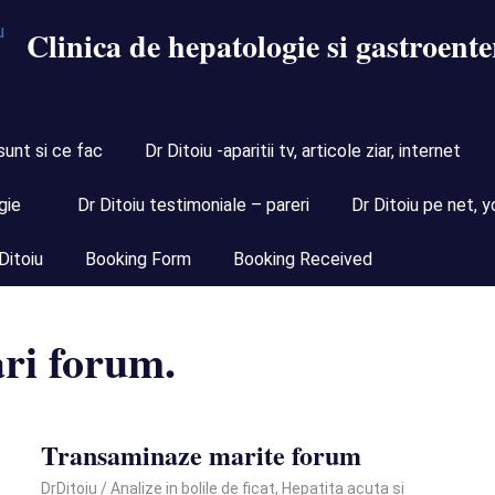
Clinica de hepatologie si gastroente
sunt si ce fac
Dr Ditoiu -aparitii tv, articole ziar, internet
gie
Dr Ditoiu testimoniale – pareri
Dr Ditoiu pe net, y
Ditoiu
Booking Form
Booking Received
ri forum.
Transaminaze marite forum
January 22, 2021
DrDitoiu
Analize in bolile de ficat
,
Hepatita acuta si