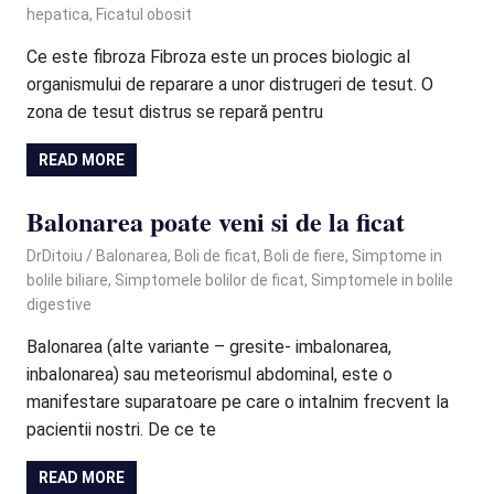
hepatica
,
Ficatul obosit
Ce este fibroza Fibroza este un proces biologic al
organismului de reparare a unor distrugeri de tesut. O
zona de tesut distrus se repară pentru
READ MORE
Balonarea poate veni si de la ficat
March 12, 2021
DrDitoiu
Balonarea
,
Boli de ficat
,
Boli de fiere
,
Simptome in
bolile biliare
,
Simptomele bolilor de ficat
,
Simptomele in bolile
digestive
Balonarea (alte variante – gresite- imbalonarea,
inbalonarea) sau meteorismul abdominal, este o
manifestare suparatoare pe care o intalnim frecvent la
pacientii nostri. De ce te
READ MORE