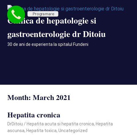
Skip
to
Programare
Clinica de hepatologie si
content
gastroenterologie dr Ditoiu
30 de ani de experienta la spitalul Fundeni
MENU
Month:
March 2021
Hepatita cronica
March 16, 2021
DrDitoiu
Hepatita acuta si hepatita cronica
,
Hepatita
ascunsa
,
Hepatita toxica
,
Uncategorized