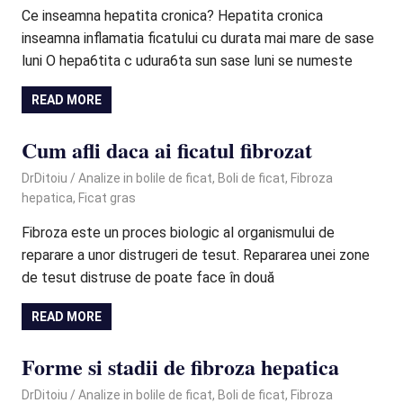
Ce inseamna hepatita cronica? Hepatita cronica
inseamna inflamatia ficatului cu durata mai mare de sase
luni O hepa6tita c udura6ta sun sase luni se numeste
READ MORE
Cum afli daca ai ficatul fibrozat
March 12, 2021
DrDitoiu
Analize in bolile de ficat
,
Boli de ficat
,
Fibroza
hepatica
,
Ficat gras
Fibroza este un proces biologic al organismului de
reparare a unor distrugeri de tesut. Repararea unei zone
de tesut distruse de poate face în două
READ MORE
Forme si stadii de fibroza hepatica
March 12, 2021
DrDitoiu
Analize in bolile de ficat
,
Boli de ficat
,
Fibroza