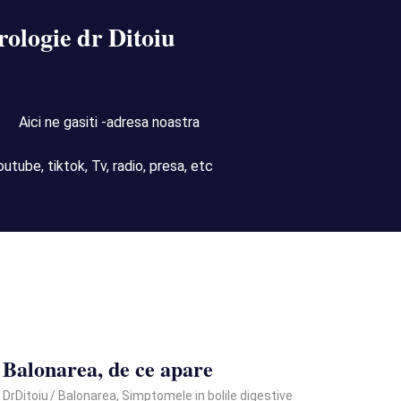
rologie dr Ditoiu
Aici ne gasiti -adresa noastra
outube, tiktok, Tv, radio, presa, etc
Balonarea, de ce apare
September 29, 2020
DrDitoiu
Balonarea
,
Simptomele in bolile digestive