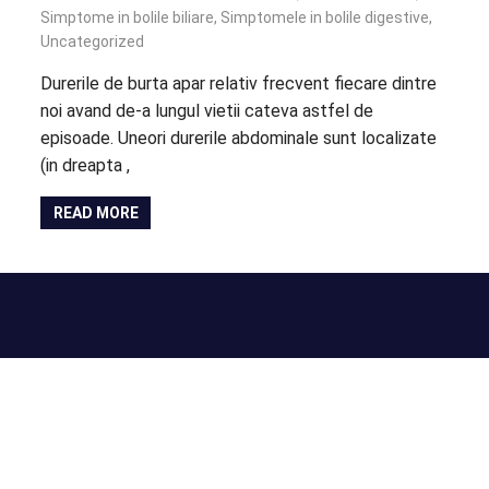
Simptome in bolile biliare
,
Simptomele in bolile digestive
,
Uncategorized
Durerile de burta apar relativ frecvent fiecare dintre
noi avand de-a lungul vietii cateva astfel de
episoade. Uneori durerile abdominale sunt localizate
(in dreapta ,
READ MORE