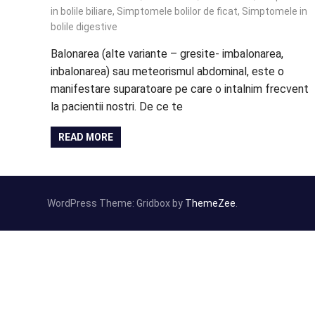
in bolile biliare
,
Simptomele bolilor de ficat
,
Simptomele in
bolile digestive
Balonarea (alte variante – gresite- imbalonarea,
inbalonarea) sau meteorismul abdominal, este o
manifestare suparatoare pe care o intalnim frecvent
la pacientii nostri. De ce te
READ MORE
WordPress Theme: Gridbox by
ThemeZee
.