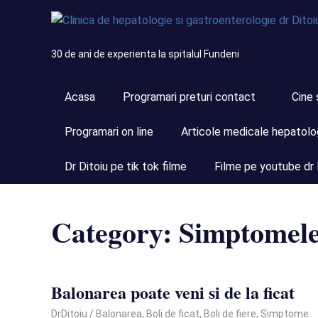
Skip
to
content
30 de ani de experienta la spitalul Fundeni
Acasa
Programari preturi contact
Cine 
Programari on line
Articole medicale hepatolo
Dr Ditoiu pe tik tok filme
Filme pe youtube dr 
Category:
Simptomele 
Balonarea poate veni si de la ficat
March 12, 2021
DrDitoiu
Balonarea
,
Boli de ficat
,
Boli de fiere
,
Simptome