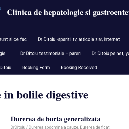
Clinica de hepatologie si gastroente
sunt si ce fac
Dr Ditoiu -aparitii tv, articole ziar, internet
gie
Dr Ditoiu testimoniale – pareri
Dr Ditoiu pe net, y
Ditoiu
Booking Form
Booking Received
in bolile digestive
Durerea de burta generalizata
October 5, 2020
DrDitoiu
Durerea abdominala cauze
,
Durerea de ficat
,