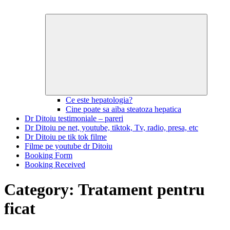
Expand
child
menu
Ce este hepatologia?
Cine poate sa aiba steatoza hepatica
Dr Ditoiu testimoniale – pareri
Dr Ditoiu pe net, youtube, tiktok, Tv, radio, presa, etc
Dr Ditoiu pe tik tok filme
Filme pe youtube dr Ditoiu
Booking Form
Booking Received
Category:
Tratament pentru
ficat