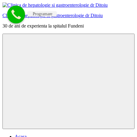
Skip
to
Programare
Clinica de hepatologie si gastroenterologie dr Ditoiu
content
30 de ani de experienta la spitalul Fundeni
Menu
Acasa