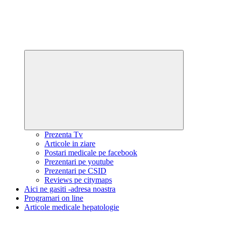
Expand
child
menu
Prezenta Tv
Articole in ziare
Postari medicale pe facebook
Prezentari pe youtube
Prezentari pe CSID
Reviews pe citymaps
Aici ne gasiti -adresa noastra
Programari on line
Articole medicale hepatologie