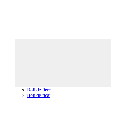
Expand
child
menu
Boli de fiere
Boli de ficat