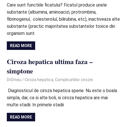
Care sunt functiile ficatului? Ficatul produce unele
substante (albumina, aminoacizi, protrombina,
fibrinogenul, colesterolul, bilirubina, etc), inactiveaza alte
substante (practic majoritatea substantelor toxice din
organism sunt
READ MORE
Ciroza hepatica ultima faza –
simptone
January 12, 2022
DrDitoiu
Ciroza hepatica
,
Complicatiilor cirozei
Diagnosticul de ciroza hepatica sperie. Nu este o boala
simpla, dar, ca si alte boli, si ciroza hepatica are mai
multe stadii. In primele stadii
READ MORE