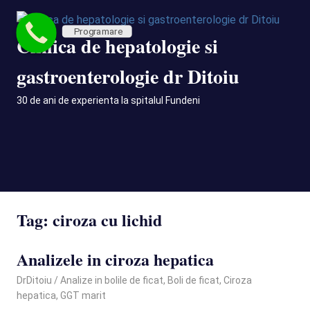
Skip
to
Programare
Clinica de hepatologie si
content
gastroenterologie dr Ditoiu
30 de ani de experienta la spitalul Fundeni
MENU
Tag:
ciroza cu lichid
Analizele in ciroza hepatica
May 24, 2025
DrDitoiu
Analize in bolile de ficat
,
Boli de ficat
,
Ciroza
hepatica
,
GGT marit