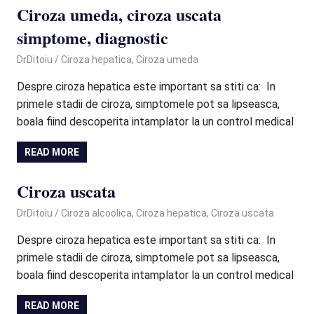
Ciroza umeda, ciroza uscata
simptome, diagnostic
December 10, 2020
DrDitoiu
Ciroza hepatica
,
Ciroza umeda
Despre ciroza hepatica este important sa stiti ca: In
primele stadii de ciroza, simptomele pot sa lipseasca,
boala fiind descoperita intamplator la un control medical
READ MORE
Ciroza uscata
September 22, 2020
DrDitoiu
Ciroza alcoolica
,
Ciroza hepatica
,
Ciroza uscata
Despre ciroza hepatica este important sa stiti ca: In
primele stadii de ciroza, simptomele pot sa lipseasca,
boala fiind descoperita intamplator la un control medical
READ MORE