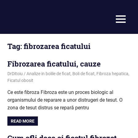
MENU
Tag:
fibrozarea ficatului
Fibrozarea ficatului, cauze
June 20, 2024
DrDitoiu
Analize in bolile de ficat
,
Boli de ficat
,
Fibroza hepatica
,
Ficatul obosit
Ce este fibroza Fibroza este un proces biologic al
organismului de reparare a unor distrugeri de tesut. O
zona de tesut distrus se repară pentru
READ MORE