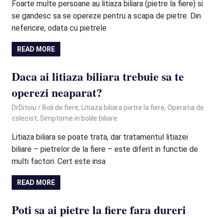
Foarte multe persoane au litiaza biliara (pietre la fiere) si
se gandesc sa se opereze pentru a scapa de pietre. Din
nefericire, odata cu pietrele
READ MORE
Daca ai litiaza biliara trebuie sa te
operezi neaparat?
September 22, 2020
DrDitoiu
Boli de fiere
,
Litiaza biliara pietre la fiere
,
Operatia de
colecist
,
Simptome in bolile biliare
Litiaza biliara se poate trata, dar tratamentul litiazei
biliare – pietrelor de la fiere – este diferit in functie de
multi factori. Cert este insa
READ MORE
Poti sa ai pietre la fiere fara dureri