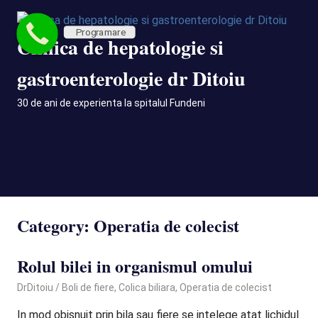
Skip
to
Programare
Clinica de hepatologie si
content
gastroenterologie dr Ditoiu
30 de ani de experienta la spitalul Fundeni
MENU
Category:
Operatia de colecist
Rolul bilei in organismul omului
June 18, 2024
DrDitoiu
Boli de fiere
,
Colica biliara
,
Operatia de colecist
In mod obisnuit prin bila sau fiere se intelege atat lichidul