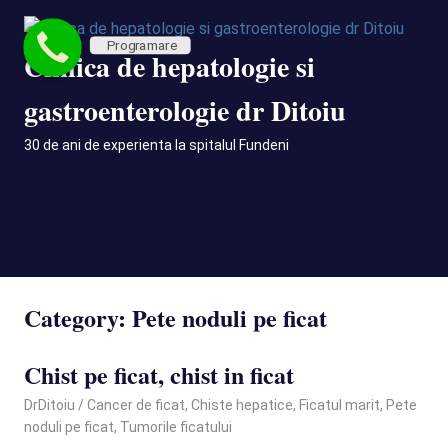
Skip
to
Programare
Clinica de hepatologie si
content
gastroenterologie dr Ditoiu
30 de ani de experienta la spitalul Fundeni
MENU
Category:
Pete noduli pe ficat
Chist pe ficat, chist in ficat
September 8, 2021
DrDitoiu
Cancer de ficat
,
Chiste hepatice
,
Ficatul marit
,
Pete
noduli pe ficat
,
Tumorile ficatului