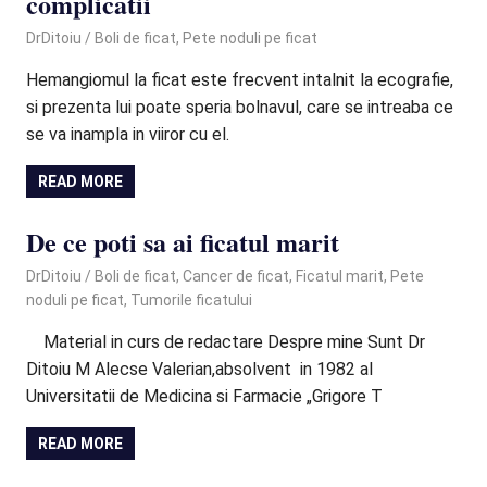
complicatii
November 17, 2020
DrDitoiu
Boli de ficat
,
Pete noduli pe ficat
Hemangiomul la ficat este frecvent intalnit la ecografie,
si prezenta lui poate speria bolnavul, care se intreaba ce
se va inampla in viiror cu el.
READ MORE
De ce poti sa ai ficatul marit
September 28, 2020
DrDitoiu
Boli de ficat
,
Cancer de ficat
,
Ficatul marit
,
Pete
noduli pe ficat
,
Tumorile ficatului
Material in curs de redactare Despre mine Sunt Dr
Ditoiu M Alecse Valerian,absolvent in 1982 al
Universitatii de Medicina si Farmacie „Grigore T
READ MORE