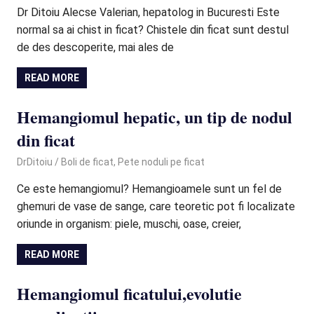
Dr Ditoiu Alecse Valerian, hepatolog in Bucuresti Este
normal sa ai chist in ficat? Chistele din ficat sunt destul
de des descoperite, mai ales de
READ MORE
Hemangiomul hepatic, un tip de nodul
din ficat
November 17, 2020
DrDitoiu
Boli de ficat
,
Pete noduli pe ficat
Ce este hemangiomul? Hemangioamele sunt un fel de
ghemuri de vase de sange, care teoretic pot fi localizate
oriunde in organism: piele, muschi, oase, creier,
READ MORE
Hemangiomul ficatului,evolutie