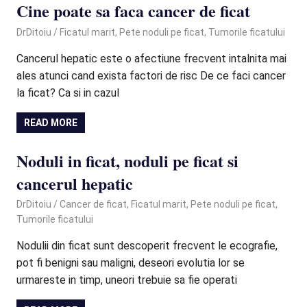
Cine poate sa faca cancer de ficat
September 28, 2020
DrDitoiu
Ficatul marit
,
Pete noduli pe ficat
,
Tumorile ficatului
Cancerul hepatic este o afectiune frecvent intalnita mai
ales atunci cand exista factori de risc De ce faci cancer
la ficat? Ca si in cazul
READ MORE
Noduli in ficat, noduli pe ficat si
cancerul hepatic
September 22, 2020
DrDitoiu
Cancer de ficat
,
Ficatul marit
,
Pete noduli pe ficat
,
Tumorile ficatului
Nodulii din ficat sunt descoperit frecvent le ecografie,
pot fi benigni sau maligni, deseori evolutia lor se
urmareste in timp, uneori trebuie sa fie operati