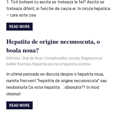
1. Toti bolnavii cu ascita se trateaza la fel? Ascita se
trateaza diferit, in functie de cauza ei. In ciroza hepatica
– care este cea
READ MORE
Hepatita de origine necunoscuta, o
boala noua?
May 22, 2023
DrDitoiu
Boli de ficat
,
Complicatiilor cirozei
,
Diagnosticul
bolilor ficatului
,
Hepatita acuta si hepatita cronica
In ultima perioada se discuta despre o hepatita noua,
numita frecvent “hepatita de origine necunoscuta” sau
neobisnuita Ce este hepatita … obisnuita?? In mod
obisnuit
READ MORE