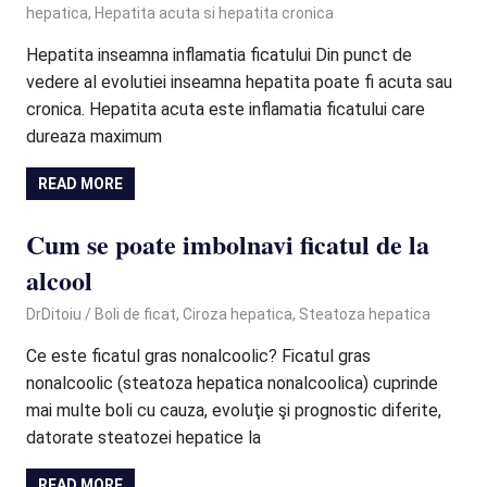
hepatica
,
Hepatita acuta si hepatita cronica
Hepatita inseamna inflamatia ficatului Din punct de
vedere al evolutiei inseamna hepatita poate fi acuta sau
cronica. Hepatita acuta este inflamatia ficatului care
dureaza maximum
READ MORE
Cum se poate imbolnavi ficatul de la
alcool
June 20, 2024
DrDitoiu
Boli de ficat
,
Ciroza hepatica
,
Steatoza hepatica
Ce este ficatul gras nonalcoolic? Ficatul gras
nonalcoolic (steatoza hepatica nonalcoolica) cuprinde
mai multe boli cu cauza, evoluţie şi prognostic diferite,
datorate steatozei hepatice la
READ MORE