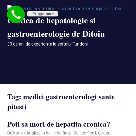
Skip
to
Programare
Clinica de hepatologie si
content
gastroenterologie dr Ditoiu
30 de ani de experienta la spitalul Fundeni
MENU
Tag:
medici gastroenterologi sante
pitesti
Poti sa mori de hepatita cronica?
June 20, 2024
DrDitoiu
Analize in bolile de ficat
,
Boli de ficat
,
Ciroza