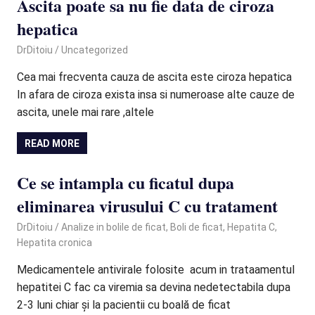
Ascita poate sa nu fie data de ciroza
hepatica
May 15, 2023
DrDitoiu
Uncategorized
Cea mai frecventa cauza de ascita este ciroza hepatica
In afara de ciroza exista insa si numeroase alte cauze de
ascita, unele mai rare ,altele
READ MORE
Ce se intampla cu ficatul dupa
eliminarea virusului C cu tratament
January 13, 2023
DrDitoiu
Analize in bolile de ficat
,
Boli de ficat
,
Hepatita C
,
Hepatita cronica
Medicamentele antivirale folosite acum in trataamentul
hepatitei C fac ca viremia sa devina nedetectabila dupa
2-3 luni chiar și la pacientii cu boală de ficat