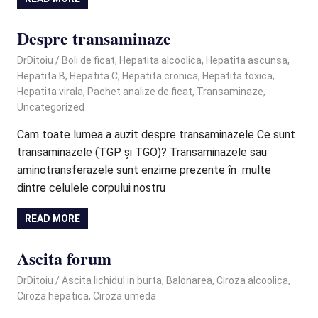
Despre transaminaze
June 20, 2024
DrDitoiu
Boli de ficat
,
Hepatita alcoolica
,
Hepatita ascunsa
,
Hepatita B
,
Hepatita C
,
Hepatita cronica
,
Hepatita toxica
,
Hepatita virala
,
Pachet analize de ficat
,
Transaminaze
,
Uncategorized
Cam toate lumea a auzit despre transaminazele Ce sunt
transaminazele (TGP și TGO)? Transaminazele sau
aminotransferazele sunt enzime prezente în multe
dintre celulele corpului nostru
READ MORE
Ascita forum
June 20, 2024
DrDitoiu
Ascita lichidul in burta
,
Balonarea
,
Ciroza alcoolica
,
Ciroza hepatica
,
Ciroza umeda