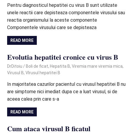
Pentru diagnosticul hepatitei cu virus B sunt utilizate
unele reactii care depisteaza componentele virusului sau
reactia organismului la aceste componente
Componentele virusului care se depisteaza
READ MORE
Evolutia hepatitei cronice cu virus B
February 3, 2025
DrDitoiu
Boli de ficat
,
Hepatita B
,
Viremia mare viremia mica
,
Virusul B
,
VIrusul hepatitei B
In majoritatea cazurilor pacientul cu virusul hepatitei B nu
are simptome nici imediat dupa ce a luat virusul, si de
aceea calea prin care s-a
READ MORE
Cum ataca virusul B ficatul