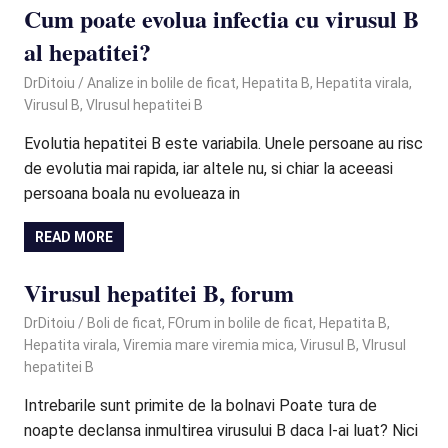
Cum poate evolua infectia cu virusul B
al hepatitei?
February 3, 2021
DrDitoiu
Analize in bolile de ficat
,
Hepatita B
,
Hepatita virala
,
Virusul B
,
VIrusul hepatitei B
Evolutia hepatitei B este variabila. Unele persoane au risc
de evolutia mai rapida, iar altele nu, si chiar la aceeasi
persoana boala nu evolueaza in
READ MORE
Virusul hepatitei B, forum
February 3, 2021
DrDitoiu
Boli de ficat
,
FOrum in bolile de ficat
,
Hepatita B
,
Hepatita virala
,
Viremia mare viremia mica
,
Virusul B
,
VIrusul
hepatitei B
Intrebarile sunt primite de la bolnavi Poate tura de
noapte declansa inmultirea virusului B daca l-ai luat? Nici