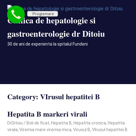
Skip
to
Programare
Clinica de hepatologie si
content
gastroenterologie dr Ditoiu
30 de ani de experienta la spitalul Fundeni
MENU
Category:
VIrusul hepatitei B
Hepatita B markeri virali
March 21, 2025
DrDitoiu
Boli de ficat
,
Hepatita B
,
Hepatita cronica
,
Hepatita
virala
,
Viremia mare viremia mica
,
Virusul B
,
VIrusul hepatitei B