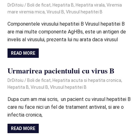
June 20, 2024
DrDitoiu
Boli de ficat
,
Hepatita B
,
Hepatita virala
,
Viremia
mare viremia mica
,
Virusul B
,
VIrusul hepatitei B
Componentele virusului hepatitei B Virusul hepatitei B
are mai multe componente AgHBs, este un antigen de
invelis al virusului, prezenta lui nu arata daca virusul
READ MORE
Urmarirea pacientului cu virus B
February 3, 2021
DrDitoiu
Boli de ficat
,
Hepatita acuta si hepatita cronica
,
Hepatita B
,
Virusul B
,
VIrusul hepatitei B
Dupa cum am mai scris, un pacient cu virusul hepatitei B
care nu face nici un fel de tratament antiviral, si are o
infectia cronica,
READ MORE