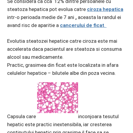
Se considera ca cca 12% dintre persoanele cu
steatoza hepatica pot evolua catre
ciroza hepatica
intr-o perioada medie de 7 ani
,
aceasta la randul ei
avand risc de aparitie a
cancerului de ficat
.
Evolutia steatozei hepatice catre ciroza este mai
accelerata daca pacientul are steatoza si consuma
alcool sau medicamente.
Practic, grasimea din ficat este localizata in afara
celulelor hepatice – bilutele albe din poza vecina.
Capsula care
inconjoara tesutul
hepatic este practic inextensibila, iar cresterea
continutului hepatic prin grasime il face sa se