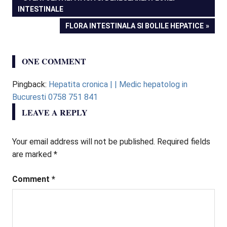
POST:
INTESTINALE
navigation
NEXT
FLORA INTESTINALA SI BOLILE HEPATICE
POST:
ONE COMMENT
Pingback:
Hepatita cronica | | Medic hepatolog in
Bucuresti 0758 751 841
LEAVE A REPLY
Your email address will not be published.
Required fields
are marked
*
Comment
*