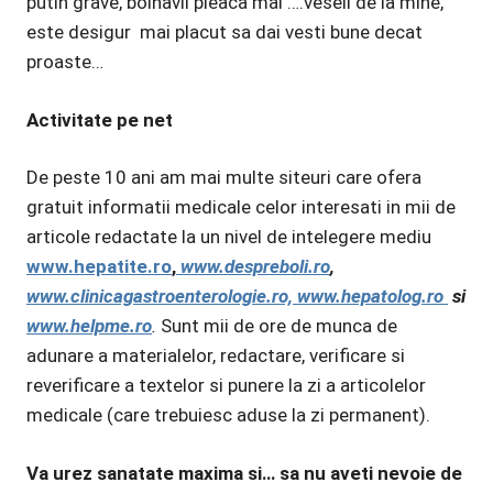
putin grave, bolnavii pleaca mai ….veseli de la mine,
este desigur mai placut sa dai vesti bune decat
proaste…
Activitate pe net
De peste 10 ani am mai multe siteuri care ofera
gratuit informatii medicale celor interesati in mii de
articole redactate la un nivel de intelegere mediu
www.hepatite.ro
,
www.despreboli.ro
,
www.clinicagastroenterologie.ro, www.hepatolog.ro
si
www.helpme.ro
.
Sunt mii de ore de munca de
adunare a materialelor, redactare, verificare si
reverificare a textelor si punere la zi a articolelor
medicale (care trebuiesc aduse la zi permanent).
Va urez sanatate maxima si… sa nu aveti nevoie de