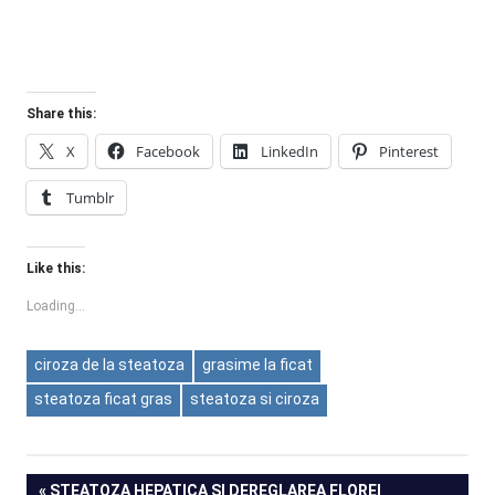
Share this:
X
Facebook
LinkedIn
Pinterest
Tumblr
Like this:
Loading...
ciroza de la steatoza
grasime la ficat
steatoza ficat gras
steatoza si ciroza
Post
PREVIOUS
STEATOZA HEPATICA SI DEREGLAREA FLOREI