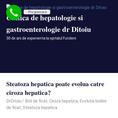
Skip
to
Programare
Clinica de hepatologie si
content
gastroenterologie dr Ditoiu
30 de ani de experienta la spitalul Fundeni
MENU
Steatoza hepatica poate evolua catre
ciroza hepatica?
September 23, 2020
DrDitoiu
Boli de ficat
,
Ciroza hepatica
,
Evolutia bolilor
de ficat
,
Steatoza hepatica