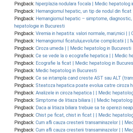
Pingback:
hiperplazia nodulara focala | Medic hepatolog 
Pingback:
Hemangiomul hepatic, un tip de nodul din ficat 
Pingback:
Hemangiomul hepatic – simptome, diagnostic, t
hepatologie in Bucuresti
Pingback:
Viremia in hepatita: valori normale, mari,mici |
Pingback:
Hemangiomul ficatului,evolutie complicatii | |
Pingback:
Ciroza umeda | | Medic hepatolog in Bucuresti
Pingback:
Ce se vede la o ecografie hepatica | | Medic h
Pingback:
Ecografie la ficat | Medic hepatolog in Bucures
Pingback:
Medic hepatolog in Bucuresti
Pingback:
Ce se intampla cand creste AST sau ALT (trans
Pingback:
Steatoza hepatica poate evolua catre ciroza h
Pingback:
Analizele in ciroza hepatica | | Medic hepatolo
Pingback:
Simptome de litiaza biliara | | Medic hepatolog
Pingback:
Daca ai litiaza biliara trebuie sa te operezi ne
Pingback:
Chist pe ficat, chist in ficat | | Medic hepatolo
Pingback:
Cum afli cauza cresterii transaminazelor | | Me
Pingback:
Cum afli cauza cresterii transaminazelor | | Me