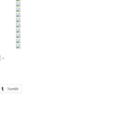
►
Tumblr