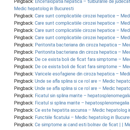
Pingback:
Encefalopatia hepatica – tulburarile de judeca
Medic hepatolog in Bucuresti
Pingback:
Care sunt complicatiile cirozei hepatice – Med
Pingback:
Care sunt complicatiile cirozei hepatice – Med
Pingback:
Care sunt complicatiile cirozei hepatice – Med
Pingback:
Care sunt complicatiile cirozei hepatice – Med
Pingback:
Peritonita bacteriana din ciroza hepatica – Me
Pingback:
Peritonita bacteriana din ciroza hepatica – Me
Pingback:
De ce exista boli de ficat fara simptome – Me
Pingback:
De ce exista boli de ficat fara simptome – Me
Pingback:
Varicele esofagiene din ciroza hepatica – Medi
Pingback:
Unde se afla splina si ce rol are – Medic hepat
Pingback:
Unde se afla splina si ce rol are – Medic hepat
Pingback:
Ficatul sin splina marite – hepatosplenomegal
Pingback:
Ficatul si splina marite – hepatosplenomegalia
Pingback:
Ce este hepatita ascunsa – Medic hepatolog i
Pingback:
Functiile ficatului – Medic hepatolog in Bucure
Pingback:
Ce simptome ai cand esti bolnav de ficat | | M