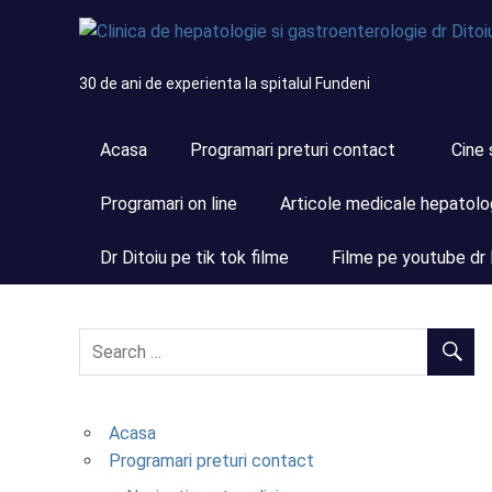
Skip
to
content
30 de ani de experienta la spitalul Fundeni
Acasa
Programari preturi contact
Cine 
Programari on line
Articole medicale hepatolo
Dr Ditoiu pe tik tok filme
Filme pe youtube dr 
Acasa
Programari preturi contact