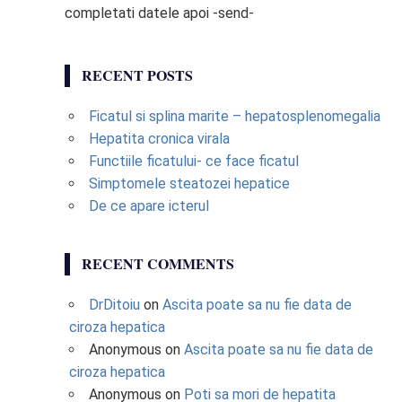
completati datele apoi -send-
RECENT POSTS
Ficatul si splina marite – hepatosplenomegalia
Hepatita cronica virala
Functiile ficatului- ce face ficatul
Simptomele steatozei hepatice
De ce apare icterul
RECENT COMMENTS
DrDitoiu
on
Ascita poate sa nu fie data de
ciroza hepatica
Anonymous
on
Ascita poate sa nu fie data de
ciroza hepatica
Anonymous
on
Poti sa mori de hepatita