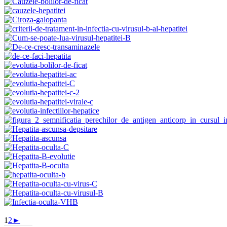
1
2
►