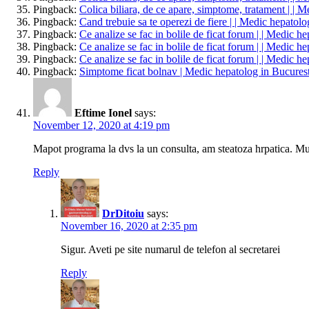
Pingback:
Colica biliara, de ce apare, simptome, tratament | | 
Pingback:
Cand trebuie sa te operezi de fiere | | Medic hepatolo
Pingback:
Ce analize se fac in bolile de ficat forum | | Medic h
Pingback:
Ce analize se fac in bolile de ficat forum | | Medic h
Pingback:
Ce analize se fac in bolile de ficat forum | | Medic h
Pingback:
Simptome ficat bolnav | Medic hepatolog in Bucurest
Eftime Ionel
says:
November 12, 2020 at 4:19 pm
Mapot programa la dvs la un consulta, am steatoza hrpatica. M
Reply
DrDitoiu
says:
November 16, 2020 at 2:35 pm
Sigur. Aveti pe site numarul de telefon al secretarei
Reply