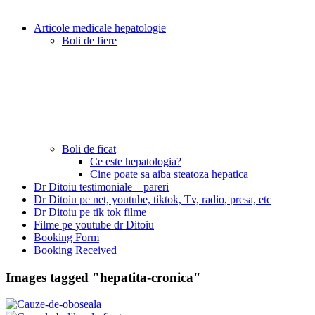
Articole medicale hepatologie
Boli de fiere
Boli de ficat
Ce este hepatologia?
Cine poate sa aiba steatoza hepatica
Dr Ditoiu testimoniale – pareri
Dr Ditoiu pe net, youtube, tiktok, Tv, radio, presa, etc
Dr Ditoiu pe tik tok filme
Filme pe youtube dr Ditoiu
Booking Form
Booking Received
Images tagged "hepatita-cronica"