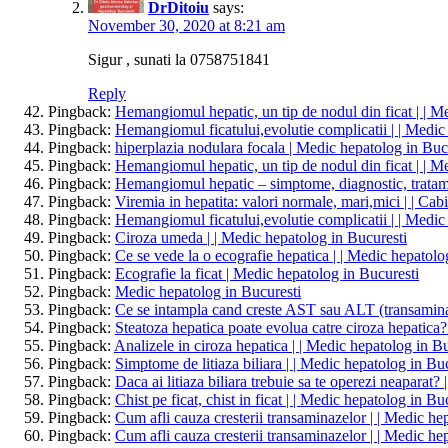
DrDitoiu
says:
November 30, 2020 at 8:21 am
Sigur , sunati la 0758751841
Reply
Pingback:
Hemangiomul hepatic, un tip de nodul din ficat | | M
Pingback:
Hemangiomul ficatului,evolutie complicatii | | Medic
Pingback:
hiperplazia nodulara focala | Medic hepatolog in Buc
Pingback:
Hemangiomul hepatic, un tip de nodul din ficat | | M
Pingback:
Hemangiomul hepatic – simptome, diagnostic, tratamen
Pingback:
Viremia in hepatita: valori normale, mari,mici | | Cab
Pingback:
Hemangiomul ficatului,evolutie complicatii | | Medic
Pingback:
Ciroza umeda | | Medic hepatolog in Bucuresti
Pingback:
Ce se vede la o ecografie hepatica | | Medic hepatolo
Pingback:
Ecografie la ficat | Medic hepatolog in Bucuresti
Pingback:
Medic hepatolog in Bucuresti
Pingback:
Ce se intampla cand creste AST sau ALT (transaminaz
Pingback:
Steatoza hepatica poate evolua catre ciroza hepatica?
Pingback:
Analizele in ciroza hepatica | | Medic hepatolog in B
Pingback:
Simptome de litiaza biliara | | Medic hepatolog in Bu
Pingback:
Daca ai litiaza biliara trebuie sa te operezi neaparat?
Pingback:
Chist pe ficat, chist in ficat | | Medic hepatolog in Bu
Pingback:
Cum afli cauza cresterii transaminazelor | | Medic he
Pingback:
Cum afli cauza cresterii transaminazelor | | Medic he