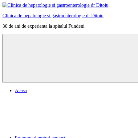
Skip
to
Clinica de hepatologie si gastroenterologie dr Ditoiu
content
30 de ani de experienta la spitalul Fundeni
Menu
Acasa
Programari preturi contact