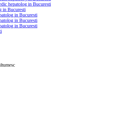
Medic hepatolog in Bucuresti
g in Bucuresti
epatolog in Bucuresti
epatolog in Bucuresti
epatolog in Bucuresti
i
ultumesc