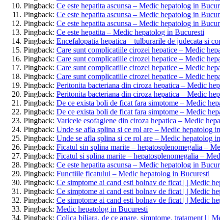
Pingback:
Ce este hepatita ascunsa – Medic hepatolog in Bucur
Pingback:
Ce este hepatita ascunsa – Medic hepatolog in Bucur
Pingback:
Ce este hepatita ascunsa – Medic hepatolog in Bucur
Pingback:
Ce este hepatita – Medic hepatolog in Bucuresti
Pingback:
Encefalopatia hepatica – tulburarile de judecata si c
Pingback:
Care sunt complicatiile cirozei hepatice – Medic hep
Pingback:
Care sunt complicatiile cirozei hepatice – Medic hep
Pingback:
Care sunt complicatiile cirozei hepatice – Medic hep
Pingback:
Care sunt complicatiile cirozei hepatice – Medic hep
Pingback:
Peritonita bacteriana din ciroza hepatica – Medic hep
Pingback:
Peritonita bacteriana din ciroza hepatica – Medic hep
Pingback:
De ce exista boli de ficat fara simptome – Medic hep
Pingback:
De ce exista boli de ficat fara simptome – Medic hep
Pingback:
Varicele esofagiene din ciroza hepatica – Medic hepa
Pingback:
Unde se afla splina si ce rol are – Medic hepatolog i
Pingback:
Unde se afla splina si ce rol are – Medic hepatolog i
Pingback:
Ficatul sin splina marite – hepatosplenomegalia – Me
Pingback:
Ficatul si splina marite – hepatosplenomegalia – Med
Pingback:
Ce este hepatita ascunsa – Medic hepatolog in Bucur
Pingback:
Functiile ficatului – Medic hepatolog in Bucuresti
Pingback:
Ce simptome ai cand esti bolnav de ficat | | Medic he
Pingback:
Ce simptome ai cand esti bolnav de ficat | | Medic he
Pingback:
Ce simptome ai cand esti bolnav de ficat | | Medic he
Pingback:
Medic hepatolog in Bucuresti
Pingback:
Colica biliara, de ce apare, simptome, tratament | | 